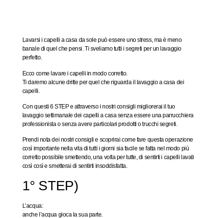
Lavarsi i capelli a casa da sole può essere uno stress, ma è meno
banale di quel che pensi. Ti sveliamo tutti i segreti per un lavaggio
perfetto.
Ecco come lavare i capelli in modo corretto.
Ti daremo alcune dritte per quel che riguarda il lavaggio a casa dei
capelli.
Con questi
6 STEP
e attraverso i nostri consigli migliorerai il tuo
lavaggio settimanale dei capelli a casa senza essere una parrucchiera
professionista o senza avere particolari prodotti o trucchi segreti.
Prendi nota dei nostri consigli e scoprirai come fare questa operazione
così importante nella vita di tutti i giorni sia facile se fatta nel modo più
corretto possibile smettendo, una volta per tutte, di sentirti i capelli lavati
così così e smetterai di sentirti insoddisfatta.
1° STEP)
L’acqua
:
anche l’acqua gioca la sua parte.