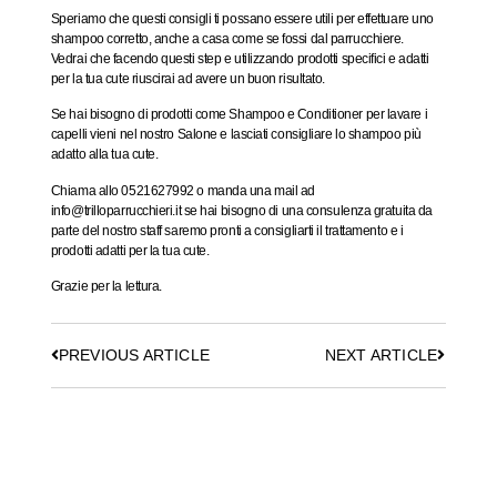
Speriamo che questi consigli ti possano essere utili per effettuare uno
shampoo corretto, anche a casa come se fossi dal parrucchiere.
Vedrai che facendo questi step e utilizzando prodotti specifici e adatti
per la tua cute riuscirai ad avere un buon risultato.
Se hai bisogno di prodotti come Shampoo e Conditioner per lavare i
capelli vieni nel nostro Salone e lasciati consigliare lo shampoo più
adatto alla tua cute.
Chiama allo
0521627992
o manda una mail ad
info@trilloparrucchieri.it
se hai bisogno di una consulenza gratuita da
parte del nostro staff saremo pronti a consigliarti il trattamento e i
prodotti adatti per la tua cute.
Grazie per la lettura.
PREVIOUS ARTICLE
NEXT ARTICLE