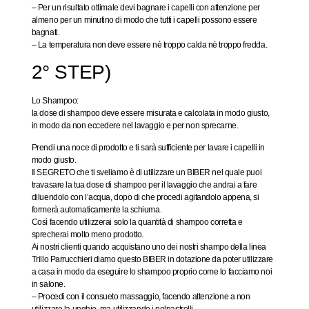
– Per un risultato ottimale devi bagnare i capelli con attenzione per
almeno per un minutino di modo che tutti i capelli possono essere
bagnati.
– La temperatura non deve essere nè troppo calda nè troppo fredda.
2° STEP)
Lo Shampoo
:
la dose di shampoo deve essere misurata e calcolata in modo giusto,
in modo da non eccedere nel lavaggio e per non sprecarne.
Prendi una noce di prodotto e ti sarà sufficiente per lavare i capelli in
modo giusto.
Il SEGRETO che ti sveliamo è di utilizzare un BIBER nel quale puoi
travasare la tua dose di shampoo per il lavaggio che andrai a fare
diluendolo con l’acqua, dopo di che procedi agitandolo appena, si
formerà automaticamente la schiuma.
Così facendo utilizzerai solo la quantità di shampoo corretta e
sprecherai molto meno prodotto.
Ai nostri clienti quando acquistano uno dei nostri shampo della linea
Trillo Parrucchieri diamo questo BIBER in dotazione da poter utilizzare
a casa in modo da eseguire lo shampoo proprio come lo facciamo noi
in salone.
– Procedi con il consueto massaggio, facendo attenzione a non