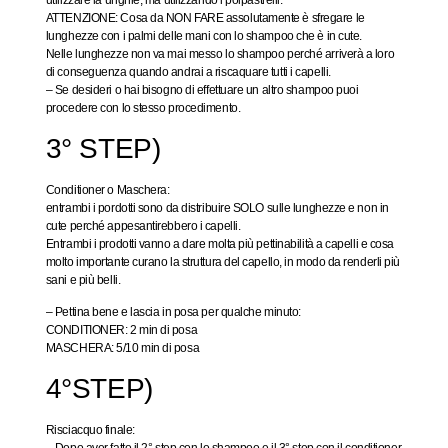
utilizzare la unghie, ma utilizzando i polpastrelli.
ATTENZIONE: Cosa da NON FARE assolutamente è sfregare le
lunghezze con i palmi delle mani con lo shampoo che è in cute.
Nelle lunghezze non va mai messo lo shampoo perché arriverà a loro
di conseguenza quando andrai a riscaquare tutti i capelli.
– Se desideri o hai bisogno di effettuare un altro shampoo puoi
procedere con lo stesso procedimento.
3° STEP)
Conditioner o Maschera
:
entrambi i pordotti sono da distribuire SOLO sulle lunghezze e non in
cute perché appesantirebbero i capelli.
Entrambi i prodotti vanno a dare molta più pettinabilità a capelli e cosa
molto importante curano la struttura del capello, in modo da renderli più
sani e più belli.
– Pettina bene e lascia in posa per qualche minuto:
CONDITIONER: 2 min di posa
MASCHERA: 5/10 min di posa
4°STEP)
Risciacquo finale
:
– Dopo aver fatto il 2° step con lo shampoo e il 3° step con il conditioner