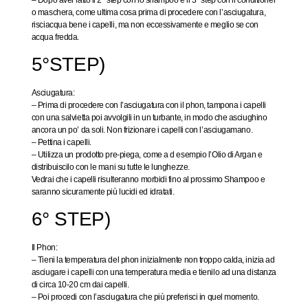
o maschera, come ultima cosa prima di procedere con l’asciugatura,
risciacqua bene i capelli, ma non eccessivamente e meglio se con
acqua fredda.
5°STEP)
Asciugatura
:
– Prima di procedere con l’asciugatura con il phon, tampona i capelli
con una salvietta poi avvolgili in un turbante, in modo che asciughino
ancora un po’ da soli. Non frizionare i capelli con l’asciugamano.
– Pettina i capelli.
– Utilizza un prodotto pre-piega, come a d esempio l’Olio di Argan e
distribuiscilo con le mani su tutte le lunghezze.
Vedrai che i capelli risulteranno morbidi fino al prossimo Shampoo e
saranno sicuramente più lucidi ed idratati.
6° STEP)
Il Phon:
– Tieni la temperatura del phon inizialmente non troppo calda, inizia ad
asciugare i capelli con una temperatura media e tienilo ad una distanza
di circa 10-20 cm dai capelli.
– Poi procedi con l’asciugatura che più preferisci in quel momento.