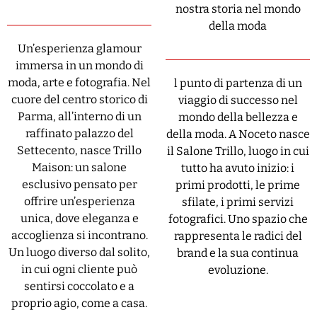
nostra storia nel mondo
della moda
Un’esperienza glamour
immersa in un mondo di
moda, arte e fotografia. Nel
l punto di partenza di un
cuore del centro storico di
viaggio di successo nel
Parma, all’interno di un
mondo della bellezza e
raffinato palazzo del
della moda. A Noceto nasce
Settecento, nasce Trillo
il Salone Trillo, luogo in cui
Maison: un salone
tutto ha avuto inizio: i
esclusivo pensato per
primi prodotti, le prime
offrire un’esperienza
sfilate, i primi servizi
unica, dove eleganza e
fotografici. Uno spazio che
accoglienza si incontrano.
rappresenta le radici del
Un luogo diverso dal solito,
brand e la sua continua
in cui ogni cliente può
evoluzione.
sentirsi coccolato e a
proprio agio, come a casa.