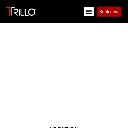
Book now
I NOSTRI SALONI
Dove moda, arte e bellezza si incontrano