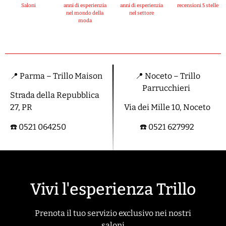
Saloni
anni di esperienzia
anni di esperienzia
recensioni 5 stelle
nel mondo della
nel settore
moda
📍 Parma – Trillo Maison
📍 Noceto – Trillo
Parrucchieri
Strada della Repubblica
27, PR
Via dei Mille 10, Noceto
☎️ 0521 064250
☎️ 0521 627992
Vivi l'esperienza Trillo
Prenota il tuo servizio exclusivo nei nostri
saloni