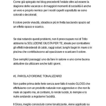
Come già spiegato nei blog precedenti l’estate oltre ad essere la
stagione delle vacanze e di maggiori momenti di socialità è anche
un vero e proprio nemico per i nostri capelli soprattutto se sono
colorati o decolorati.
Il colore perde vivacità, sbiadisce più in fretta lasciando spazio ad
un effetto opaco e scarico.
Se stai notando questi problemi,
non ti preoccupare
noi di Trillo
abbiamo la
SOLUZIONE GIUSTA PER TE,
ideale per combattere
gli effetti indesiderati di caldo, raggi solari, lunghi bagni in mare o in
piscina che contribuiscono ad opacizzare e scaricare il colore.
Due semplici passaggi: uno da fare in salone e uno come buona
abitudine da utilizzare anche tutti i giorni.
#1. PAROLA D’ORDINE: TONALIZZARE!
Non partire prima delle ferie senza aver fatto il nostro GLOSS che
effettuiamo con un prodotto naturale non aggressivo e che non fa
male al capello ma, al contrario, lo rende lucido, lo riempie e lo
nutre andando a regolarne l’acidità.
Il Gloss, meglio conosciuto come tonalizzante, viene applicato su