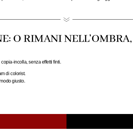
E: O RIMANI NELL’OMBRA,
opia-incolla, senza effetti finti.
m di colorist.
l modo giusto.