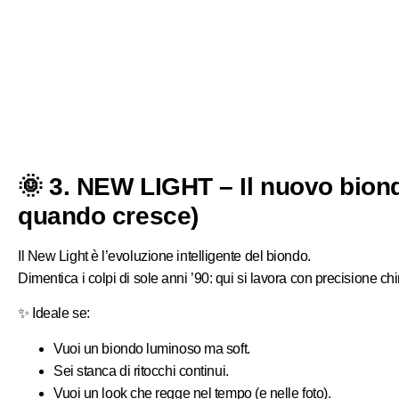
🌞 3. NEW LIGHT – Il nuovo bion
quando cresce)
Il New Light è
l’evoluzione intelligente del biondo
.
Dimentica i colpi di sole anni ’90: qui si lavora con precisione c
✨
Ideale se:
Vuoi un biondo luminoso ma soft.
Sei stanca di ritocchi continui.
Vuoi un look che regge nel tempo (e nelle foto).