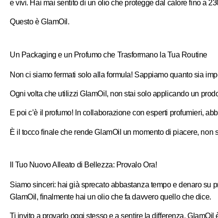
e vivi. Hai mai sentito di un olio che protegge dal calore fino a 
Questo è GlamOil.
Un Packaging e un Profumo che Trasformano la Tua Routine
Non ci siamo fermati solo alla formula! Sappiamo quanto sia imp
Ogni volta che utilizzi GlamOil, non stai solo applicando un prodo
E poi c’è il profumo! In collaborazione con esperti profumieri, a
È il tocco finale che rende GlamOil un momento di piacere, non so
Il Tuo Nuovo Alleato di Bellezza: Provalo Ora!
Siamo sinceri: hai già sprecato abbastanza tempo e denaro su pr
GlamOil, finalmente hai un olio che fa davvero quello che dice.
Ti invito a provarlo oggi stesso e a sentire la differenza. GlamOil 