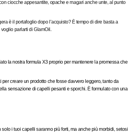
vi con ciocche appesantite, opache e magari anche unte, al punto
era è il portafoglio dopo l’acquisto? È tempo di dire basta a
voglio parlarti di GlamOil.
rmulato la nostra formula X3 proprio per mantenere la promessa che
ti per creare un prodotto che fosse davvero leggero, tanto da
uella sensazione di capelli pesanti e sporchi. È formulato con una
 solo i tuoi capelli saranno più forti, ma anche più morbidi, setosi