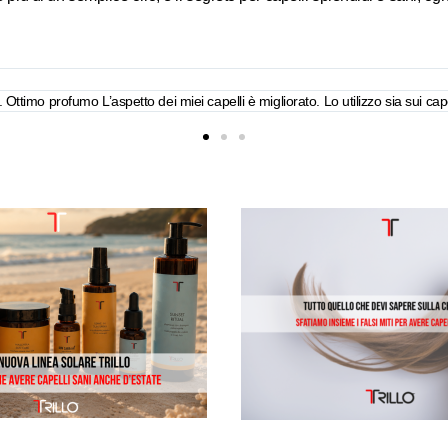
 stupendi. Vittoria Cocchi Da quando uso GLAMOIL ho i capelli molto più morb