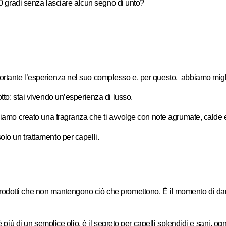
230 gradi senza lasciare alcun segno di unto?
ortante l’esperienza nel suo complesso e, per questo, abbiamo migl
tto: stai vivendo un’esperienza di lusso.
bbiamo creato una fragranza che ti avvolge con note agrumate, calde 
lo un trattamento per capelli.
odotti che non mantengono ciò che promettono. È il momento di dare 
è più di un semplice olio, è il segreto per capelli splendidi e sani, og