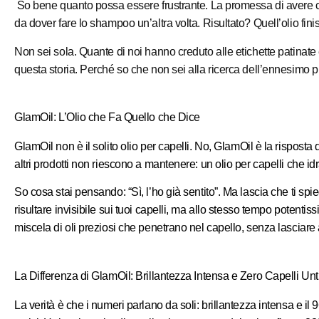
So bene quanto possa essere frustrante. La promessa di avere cap
da dover fare lo shampoo un’altra volta. Risultato? Quell’olio finis
Non sei sola. Quante di noi hanno creduto alle etichette patinate 
questa storia. Perché so che non sei alla ricerca dell’ennesimo p
GlamOil: L’Olio che Fa Quello che Dice
GlamOil non è il solito olio per capelli. No, GlamOil è la rispost
altri prodotti non riescono a mantenere: un olio per capelli c
So cosa stai pensando: “Sì, l’ho già sentito”. Ma lascia che ti sp
risultare invisibile sui tuoi capelli, ma allo stesso tempo potent
miscela di oli preziosi che penetrano nel capello, senza lasciare
La Differenza di GlamOil: Brillantezza Intensa e Zero Capelli Unt
La verità è che i numeri parlano da soli: brillantezza intensa e il