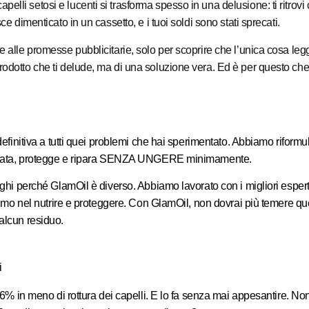
elli setosi e lucenti si trasforma spesso in una delusione: ti ritro
ce dimenticato in un cassetto, e i tuoi soldi sono stati sprecati.
e alle promesse pubblicitarie, solo per scoprire che l’unica cosa legg
rodotto che ti delude, ma di una soluzione vera. Ed è per questo che 
a definitiva a tutti quei problemi che hai sperimentato. Abbiamo rifo
he idrata, protegge e ripara SENZA UNGERE minimamente.
ieghi perché GlamOil è diverso. Abbiamo lavorato con i migliori esper
issimo nel nutrire e proteggere. Con GlamOil, non dovrai più temere q
 alcun residuo.
i
 96% in meno di rottura dei capelli. E lo fa senza mai appesantire. Non