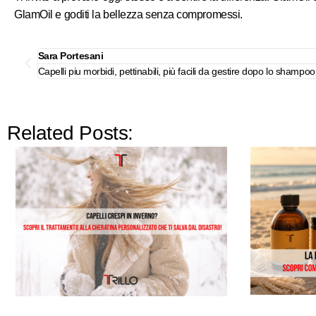
GlamOil e goditi la bellezza senza compromessi.
Francesca Carrara
Glam oil è un prodotto SUPER! Rende i miei capelli lucidi, setosi e
Related Posts: