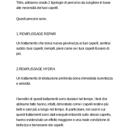
Trillo, abbiamo creato 2 tipologie di percorso da scegliere in base
alle necessità dei tuoi capelli.
Questi percorsi sono.
1. REMPLISSAGE REPAIR
Un trattamento che dona nuova giovinezza ai tuoi capelli, sentirai
subito i tuoi capelli, riempiti, pieni
come se i tuoi capelli fossero di
più.
2.REMPLISSAGE HYDRA
Un trattamento di idratazione profonda dona immediata
lucentezza
e setosità.
I benefici di questi trattamenti sono duraturi nel tempo. I test che
abbiamo fatto hanno, infatti, dimostrato come i capelli restino più
belli e sani più a lungo nel tempo. In particolare, nei casi in cui
questi trattamenti sono stati eseguiti entrambi sullo stesso capello,
hanno evidenziato un effetto maggiore e una reale condizione di
bellezza e benessere dei capelli.