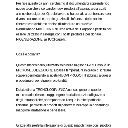
Per fare questo da anni cerchiamo di documentarci apprendendo
nuove tecniche e cercando nuovi prodotti all’avanguardia adatti
alle nostre esigenze. Questo lavoro ci ha portato a confrontarci con
diverse culture ed è proprio grazie alle influenze delle nostre
ricerche che abbiamo deciso di introdurre un nuovo e
rivoluzionario MACCHINARIO che arriva dal Giappone perfetto per
essere utilizzato in sinergia con i nostri prodotti e per donare
RIGENERAZIONE ai TUOI capelli.
Cos’è e cosa fa?
Questo macchinario, utilizzato solo nelle migliori SPA di lusso, è un
MICRONEBULIZZATORE
a bassa temperatura in grado di idratare
i capelli permettendo ai nostri
NUOVI PRODOTTI
abbinati a questa
procedura di penetrare in profondità.
Dotato di una TECNOLOGIA UNICA nel suo genere, questo
macchinario, riesce a raggiungere risultati eccezionali grazie a
degli infrarossi che, scomponendo l’acqua in microparticelle
finissime, permette ai prodotti di penetrare nel capello donandogli
maggiore idratazione e benessere.
Grazie alla perfetta interazione di questo macchinario con i prodotti