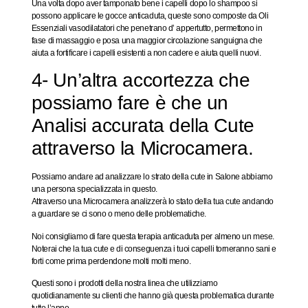
Una volta dopo aver tamponato bene i capelli dopo lo shampoo si
possono applicare le gocce anticaduta, queste sono composte da Oli
Essenziali vasodilatatori che penetrano d’ appertutto, permettono in
fase di massaggio e posa una maggior circolazione sanguigna che
aiuta a fortificare i capelli esistenti a non cadere e aiuta quelli nuovi.
4- Un’altra accortezza che
possiamo fare è che un
Analisi accurata della Cute
attraverso la Microcamera.
Possiamo andare ad analizzare lo strato della cute in Salone abbiamo
una persona specializzata in questo.
Attraverso una Microcamera analizzerà lo stato della tua cute andando
a guardare se ci sono o meno delle problematiche.
Noi consigliamo di fare questa terapia anticaduta per almeno un mese.
Noterai che la tua cute e di conseguenza i tuoi capelli torneranno sani e
forti come prima perdendone molti molti meno.
Questi sono i prodotti della nostra linea che utilizziamo
quotidianamente su clienti che hanno già questa problematica durante
tutto l’anno.