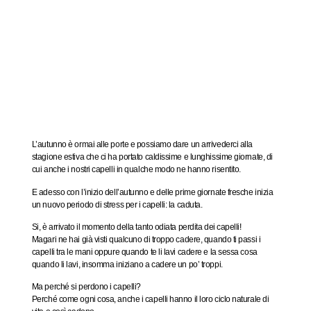
L’autunno è ormai alle porte e possiamo dare un arrivederci alla
stagione estiva che ci ha portato caldissime e lunghissime giornate, di
cui anche i nostri capelli in qualche modo ne hanno risentito.
E adesso con l’inizio dell’autunno e delle prime giornate fresche inizia
un nuovo periodo di stress per i capelli: la caduta.
Si, è arrivato il momento della tanto odiata perdita dei capelli!
Magari ne hai già visti qualcuno di troppo cadere, quando ti passi i
capelli tra le mani oppure quando te li lavi cadere e la sessa cosa
quando li lavi, insomma iniziano a cadere un po’ troppi.
Ma perché si perdono i capelli?
Perché come ogni cosa, anche i capelli hanno il loro ciclo naturale di