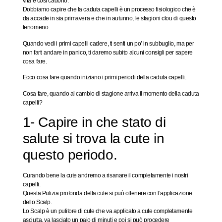
vita e così cadono.
Dobbiamo capire che la caduta capelli è un processo fisiologico che è
da accade in sia primavera e che in autunno, le stagioni clou di questo
fenomeno.
Quando vedi i primi capelli cadere, ti senti un po’ in subbuglio, ma per
non farti andare in panico, ti daremo subito alcuni consigli per sapere
cosa fare.
Ecco cosa fare quando iniziano i primi periodi della caduta capelli.
Cosa fare, quando al cambio di stagione arriva il momento della caduta
capelli?
1- Capire in che stato di
salute si trova la cute in
questo periodo.
Curando bene la cute andremo a risanare il completamente i nostri
capelli.
Questa Pulizia profonda della cute si può ottenere con l’applicazione
dello Scalp.
Lo Scalp è un pulitore di cute che va applicato a cute completamente
asciutta, va lasciato un paio di minuti e poi si può procedere