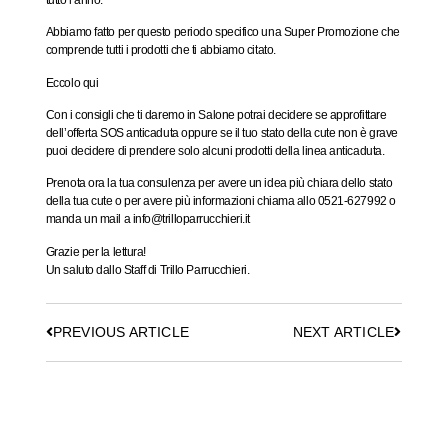
Abbiamo fatto per questo periodo specifico una Super Promozione che
comprende tutti i prodotti che ti abbiamo citato.
Eccolo qui
Con i consigli che ti daremo in Salone potrai decidere se approfittare
dell’offerta SOS anticaduta oppure se il tuo stato della cute non è grave
puoi decidere di prendere solo alcuni prodotti della linea anticaduta.
Prenota ora la tua consulenza per avere un idea più chiara dello stato
della tua cute o per avere più informazioni chiama allo
0521-627992
o
manda un mail a
info@trilloparrucchieri.it
Grazie per la lettura!
Un saluto dallo Staff di Trillo Parrucchieri.
PREVIOUS ARTICLE
NEXT ARTICLE