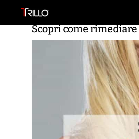
Home
Chi Siamo
Saloni
Nostri clienti
Scopri come rimediare a