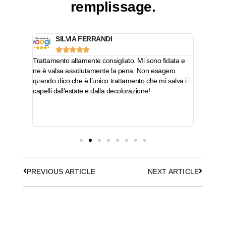
remplissage.
SILVIA FERRANDI





messe e
Trattamento altamente consigliato. Mi sono fidata e
Con i cap
o i miei
ne è valsa assolutamente la pena. Non esagero
dei prodo
ucenti…
quando dico che è l’unico trattamento che mi salva i
volta in 
capelli dall’estate e dalla decolorazione!
L’esperie
da subito
PREVIOUS ARTICLE
NEXT ARTICLE