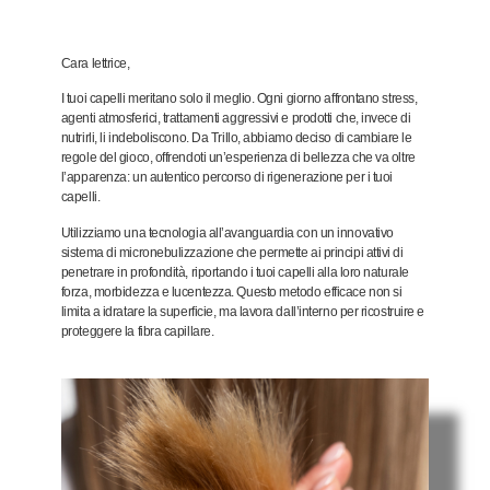
Cara
lettrice
,
I tuoi capelli
meritano
solo il meglio. Ogni giorno affrontano stress,
agenti atmosferici, trattamenti aggressivi e prodotti che, invece di
nutrirli, li indeboliscono. Da
Trillo
, abbiamo deciso di cambiare le
regole del gioco, offrendoti un’esperienza di
bellezza
che va oltre
l’apparenza: un
autentico
percorso di rigenerazione per i tuoi
capelli.
Utilizziamo una
tecnologia
all’avanguardia con un innovativo
sistema di
micronebulizzazione
che permette ai principi attivi di
penetrare in profondità, riportando i tuoi capelli alla loro naturale
forza, morbidezza e lucentezza. Questo
metodo efficace
non si
limita a idratare la superficie, ma lavora dall’interno per ricostruire e
proteggere la fibra capillare.