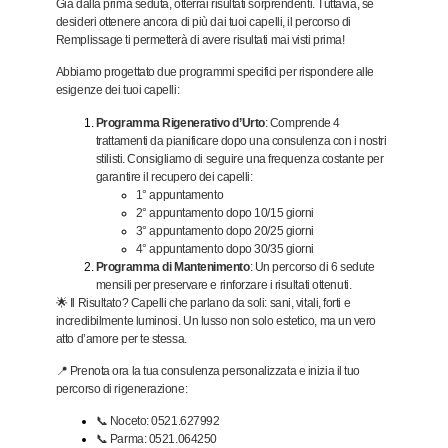
Già dalla prima seduta, otterrai risultati sorprendenti. Tuttavia, se
desideri ottenere ancora di più dai tuoi capelli, il percorso di
Remplissage ti permetterà di avere risultati mai visti prima!
Abbiamo progettato due programmi specifici per rispondere alle
esigenze dei tuoi capelli:
Programma Rigenerativo d’Urto
: Comprende 4
trattamenti da pianificare dopo una consulenza con i nostri
stilisti. Consigliamo di seguire una frequenza costante per
garantire il recupero dei capelli:
1° appuntamento
2° appuntamento dopo 10/15 giorni
3° appuntamento dopo 20/25 giorni
4° appuntamento dopo 30/35 giorni
Programma di Mantenimento
: Un percorso di 6 sedute
mensili per preservare e rinforzare i risultati ottenuti.
🌟
Il Risultato?
Capelli che parlano da soli: sani, vitali, forti e
incredibilmente luminosi. Un lusso non solo estetico, ma un vero
atto d’amore per te stessa.
📍
Prenota ora la tua consulenza personalizzata e inizia il tuo
percorso di rigenerazione:
📞 Noceto: 0521.627992
📞 Parma: 0521.064250