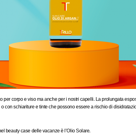
lo per corpo e viso ma anche per i nostri capelli. La prolungata espo
tati o con schiariture e tinte che possono essere a rischio di disidrata
nel beauty case delle vacanze è l’Olio Solare.