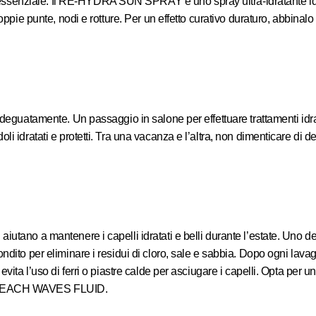
essenziale. Il
RE-HYDRA SUN SPRAY
è uno spray ultra-idratante i
oppie punte, nodi e rotture. Per un effetto curativo duraturo, abbinalo
adeguatamente. Un passaggio in salone per effettuare trattamenti idrat
li idratati e protetti. Tra una vacanza e l’altra, non dimenticare di 
utano a mantenere i capelli idratati e belli durante l’estate. Uno de
ndito per eliminare i residui di cloro, sale e sabbia. Dopo ogni lava
vita l’uso di ferri o piastre calde per asciugare i capelli. Opta per 
EACH WAVES FLUID
.