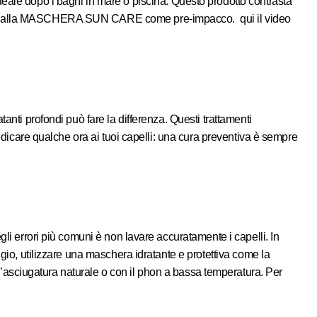
deale dopo i bagni in mare o piscina. Questo prodotto contrasta
 alla
MASCHERA SUN CARE
come pre-impacco. qui il video
anti profondi può fare la differenza. Questi trattamenti
dedicare qualche ora ai tuoi capelli: una cura preventiva è sempre
gli errori più comuni è non lavare accuratamente i capelli. In
ggio, utilizzare una maschera idratante e protettiva come la
un’asciugatura naturale o con il phon a bassa temperatura. Per