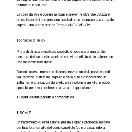
primavera e autunno.
La cosa da fare è correre ai ripari e prevenire oltre che utilizzare
prodotti specifici che possono combattere e attenuare la caduta dei
capelli. Una vera e propria Terapia
ANTI-CADUTA
Il consiglio di Trillo?
Prima di utilizzare qualsiasi prodotto è necessaria una analisi
accurata del tuo cuoio capelluto che viene effettuata in salone con
uno dei nostri hair stylist.
Durante questo momento di consulenza e analisi i nostri esperti
valuteranno lo stato del capello e della cute e proporranno un
trattamento anti-caduta da effettuare in salone e un kit di prodotti
specifici per il mantenimento a casa nel quotidiano.
Il Kit Anti-caduta perfetto è composto da
1. SCALP
un trattamento di esfoliazione, pulizia e igiene profonda indicata
per tutte le anomalie del cuoio capelluto (cute grassa, forfora,