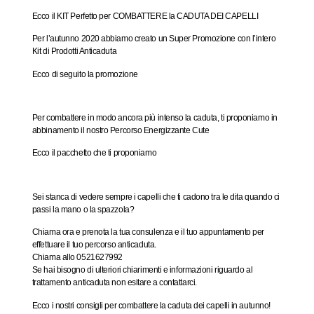
Ecco il KIT Perfetto per COMBATTERE la CADUTA DEI CAPELLI
Per l’autunno 2020 abbiamo creato un Super Promozione con l’intero
Kit di Prodotti Anticaduta
Ecco di seguito la promozione
Per combattere in modo ancora più intenso la caduta, ti proponiamo in
abbinamento il nostro Percorso Energizzante Cute
Ecco il pacchetto che ti proponiamo
Sei stanca di vedere sempre i capelli che ti cadono tra le dita quando ci
passi la mano o la spazzola?
Chiama ora e prenota la tua consulenza e il tuo appuntamento per
effettuare il tuo percorso anticaduta.
Chiama allo
0521627992
Se hai bisogno di ulteriori chiarimenti e informazioni riguardo al
trattamento anticaduta non esitare a contattarci.
Ecco i nostri consigli per combattere la caduta dei capelli in autunno!