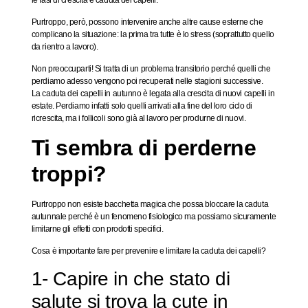
Purtroppo, però, possono intervenire anche altre cause esterne che
complicano la situazione: la prima tra tutte è lo stress (soprattutto quello
da rientro a lavoro).
Non preoccuparti! Si tratta di un
problema transitorio
perché quelli che
perdiamo adesso vengono poi recuperati nelle stagioni successive.
La
caduta dei capelli in autunno
è legata alla crescita di nuovi capelli in
estate. Perdiamo infatti solo quelli arrivati alla fine del loro ciclo di
ricrescita, ma i follicoli sono già al lavoro per produrne di nuovi.
Ti sembra di perderne
troppi?
Purtroppo non esiste bacchetta magica che possa
bloccare la caduta
autunnale
perché è un fenomeno fisiologico ma possiamo sicuramente
limitarne gli effetti con prodotti specifici
.
Cosa è importante fare per prevenire e limitare la caduta dei capelli?
1- Capire in che stato di
salute si trova la cute in