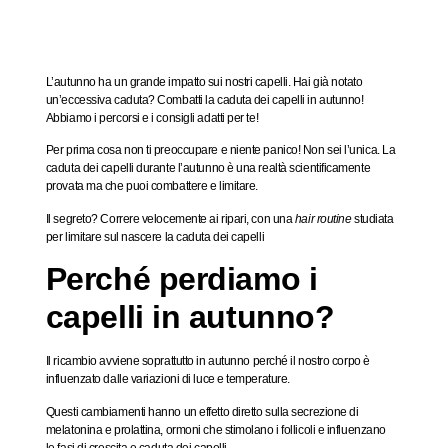
L’autunno ha un grande impatto sui nostri capelli. Hai già notato
un’eccessiva caduta? Combatti la caduta dei capelli in autunno!
Abbiamo i percorsi e i consigli adatti per te!
Per prima cosa non ti preoccupare e niente panico! Non sei l’unica. La
caduta dei capelli durante l’autunno è una realtà scientificamente
provata ma che puoi combattere e limitare.
Il segreto? Correre velocemente ai ripari, con una
hair routine
studiata
per limitare sul nascere la caduta dei capelli
Perché perdiamo i
capelli in autunno?
Il ricambio
avviene soprattutto
in autunno
perché il nostro corpo è
influenzato dalle variazioni di luce e temperature.
Questi cambiamenti hanno un effetto diretto sulla
secrezione di
melatonina e prolattina
, ormoni che stimolano i follicoli e influenzano
le
fasi di crescita e caduta dei capelli
.