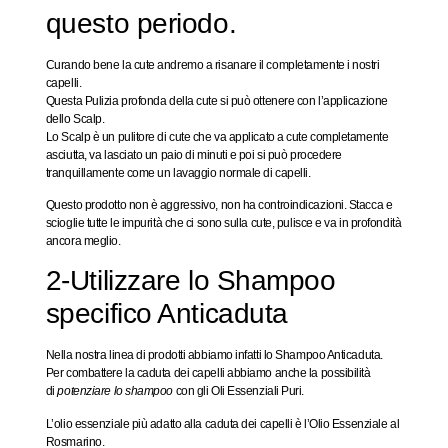
questo periodo.
Curando bene la cute andremo a risanare il completamente i nostri
capelli.
Questa Pulizia profonda della cute si può ottenere con l’applicazione
dello
Scalp
.
Lo Scalp è un
pulitore di cute
che va applicato a cute completamente
asciutta, va lasciato un paio di minuti e poi si può procedere
tranquillamente come un lavaggio normale di capelli.
Questo prodotto non è aggressivo, non ha controindicazioni. Stacca e
scioglie tutte le impurità che ci sono sulla cute, pulisce e va in profondità
ancora meglio.
2-Utilizzare lo Shampoo
specifico Anticaduta
Nella nostra linea di prodotti abbiamo infatti lo
Shampoo Anticaduta
.
Per combattere la caduta dei capelli abbiamo anche la possibilità
di
potenziare lo shampoo
con gli
Oli Essenziali Puri
.
L’olio essenziale più adatto alla caduta dei capelli è l’Olio Essenziale al
Rosmarino.