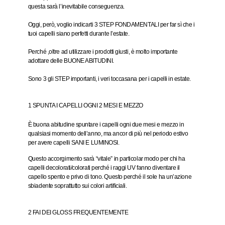
questa sarà l’inevitabile conseguenza.
Oggi, però, voglio indicarti
3 STEP FONDAMENTALI
per far sì che i
tuoi capelli siano
perfetti
durante l’estate.
Perché ,oltre ad utilizzare i prodotti giusti, è molto importante
adottare delle
BUONE ABITUDINI
.
Sono 3 gli STEP importanti, i veri toccasana per i capelli in estate.
1 SPUNTA I CAPELLI OGNI 2 MESI E MEZZO
È buona abitudine spuntare i capelli ogni due mesi e mezzo in
qualsiasi momento dell’anno, ma ancor di più nel periodo estivo
per avere capelli
SANI E LUMINOSI
.
Questo accorgimento sarà “vitale” in particolar modo per chi ha
capelli decolorati/colorati perché i raggi UV fanno diventare il
capello spento e privo di tono. Questo perché il sole ha un’azione
sbiadente soprattutto sui colori artificiali.
2 FAI DEI GLOSS FREQUENTEMENTE