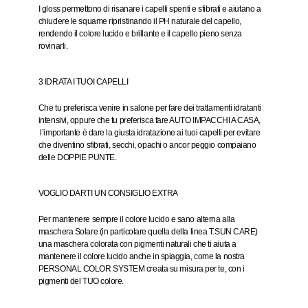
I gloss permettono di risanare i capelli spenti e sfibrati e aiutano a
chiudere le squame ripristinando il PH naturale del capello,
rendendo il colore lucido e brillante e il capello pieno senza
rovinarli.
3 IDRATA I TUOI CAPELLI
Che tu preferisca venire in salone per fare dei trattamenti idratanti
intensivi, oppure che tu preferisca fare AUTO IMPACCHI A CASA,
l’importante è dare la giusta idratazione ai tuoi capelli per evitare
che diventino sfibrati, secchi, opachi o ancor peggio compaiano
delle
DOPPIE PUNTE
.
VOGLIO DARTI UN CONSIGLIO EXTRA
Per mantenere sempre il colore lucido e sano alterna alla
maschera Solare (in particolare quella della linea T.SUN CARE)
una maschera colorata con pigmenti naturali che ti aiuta a
mantenere il colore lucido anche in spiaggia, come la nostra
PERSONAL COLOR SYSTEM
creata su misura per te, con i
pigmenti del TUO colore.