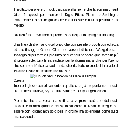
Il risultato per avere un look da passerella non è che la somma di tanti
fattori, fra questi per esempio il
Taglio Effetto Piuma
, lo
Strobing
e
ovviamente il prodotto giusto che esalti lo stile e fissi la pettinatura al
meglio.
BTouch è la nuova linea di prodotti specifici per lo styling e il finishing.
Una linea di alto livello qualitativo che comprende prodotti come: lacca
ad alto fissaggio, Oil non Oil in due versioni di tenuta, Waxgel cera a
fissaggio super forte e il profumo per i capelli per dare quel tocco in più
al proprio stile. Una linea studiata per la donna ma anche per l’uomo
che sempre più ricerca tagli moda che richiedono prodotti in grado di
fissarne lo stile dal mattino fino alla sera.
Questa
linea è il giusto completamento a quelle che già proponiamo ai nostri
clienti: linea curativa, My T e Trillo Vintage – Only for gentlemen.
Prometto che una volta alla settimana vi presenterò uno dei nostri
prodotti e vi darò qualche consiglio su come utilizzarli al meglio per
essere ogni giorno non solo belli in ordine ma splendenti come su di
una passerella.