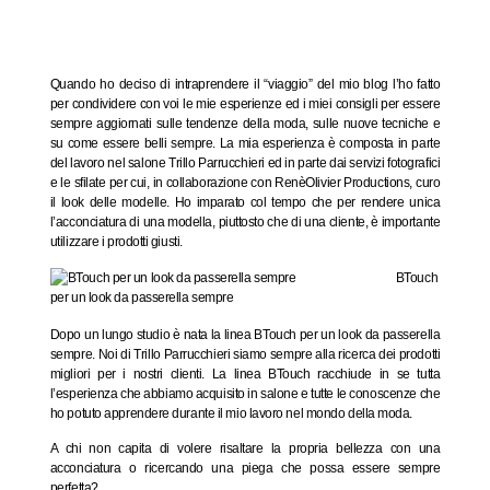
Quando ho deciso di intraprendere il “viaggio” del mio blog l’ho fatto
per condividere con voi le mie esperienze ed i miei consigli per essere
sempre aggiornati sulle tendenze della moda, sulle nuove tecniche e
su come essere belli sempre. La mia esperienza è composta in parte
del lavoro nel salone Trillo Parrucchieri ed in parte dai servizi fotografici
e le sfilate per cui, in collaborazione con
RenèOlivier Productions
, curo
il look delle modelle. Ho imparato col tempo che per rendere unica
l’acconciatura di una modella, piuttosto che di una cliente, è importante
utilizzare i prodotti giusti.
BTouch
per un look da passerella sempre
Dopo un lungo studio è nata la linea BTouch per un look da passerella
sempre. Noi di Trillo Parrucchieri siamo sempre alla ricerca dei prodotti
migliori per i nostri clienti. La linea BTouch racchiude in se tutta
l’esperienza che abbiamo acquisito in salone e tutte le conoscenze che
ho potuto apprendere durante il mio lavoro nel mondo della moda.
A chi non capita di volere risaltare la propria bellezza con una
acconciatura o ricercando una piega che possa essere sempre
perfetta?