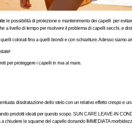
te le possibilità di protezione e mantenimento dei capelli per evitare 
he a livello di tempo per risolvere il problema di capelli secchi, e distr
quelli colorati fino a quelli biondi e con schiariture. Adesso siamo arr
state!
eti per proteggere i capelli in riva al mare.
uata disidratazione dello stelo con un relativo effetto crespo e una d
izzando prodotti ideati per questo scopo. SUN CARE LEAVE-IN COND
uta a chiudere le squame del capello donando IMMEDIATA morbidezza 