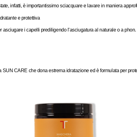
ate, infatti, è importantissimo sciacquare e lavare in maniera approfon
dratante e protettiva
per asciugare i capelli prediligendo l’asciugatura al naturale o a phon.
linea SUN CARE che dona estrema idratazione ed è formulata per proteg