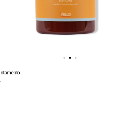
untamento
.