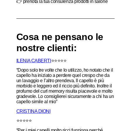
👉 prenota la tua consulenza prodotti in salone
Cosa ne pensano le
nostre clienti:
ILENI
A
CABERTI
⭐⭐⭐⭐⭐
“Dopo solo tre volte che lo utilizzo, ho notato che il
capello ha iniziato a perdere quel crespo che da
un lavaggio e l’altro prendeva. Il capello è più
morbido e leggero ed il riccio più definito. Inoltre il
profumo del curl memory risulta piacevole e molto
gradevole. Lo consiglierei sicuramente a chi ha un
capello simile al mio”
CRISTINA DIONI
⭐⭐⭐⭐⭐
“Per i miei capelli molto ricci funziona perché