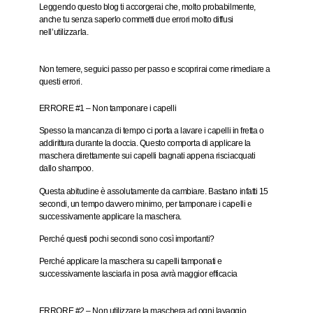
Leggendo questo blog ti accorgerai che, molto probabilmente,
anche tu senza saperlo commetti due errori molto diffusi
nell’utilizzarla.
Non temere, seguici passo per passo e scoprirai come rimediare a
questi errori.
ERRORE #1 – Non tamponare i capelli
Spesso la mancanza di tempo ci porta a lavare i capelli in fretta o
addirittura durante la doccia. Questo comporta di applicare la
maschera direttamente sui capelli bagnati appena risciacquati
dallo shampoo.
Questa abitudine è assolutamente da cambiare. Bastano infatti 15
secondi, un tempo davvero minimo, per tamponare i capelli e
successivamente applicare la maschera.
Perché questi pochi secondi sono così importanti?
Perché applicare la maschera su capelli tamponati e
successivamente lasciarla in posa avrà maggior efficacia
ERRORE #2 – Non utilizzare la maschera ad ogni lavaggio