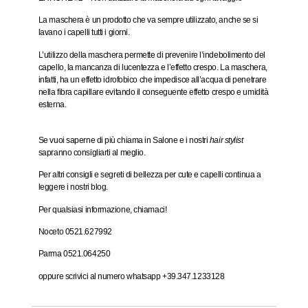
La maschera è un prodotto che va sempre utilizzato, anche se si
lavano i capelli tutti i giorni.
L’utilizzo della maschera permette di prevenire l’indebolimento del
capello, la mancanza di lucentezza e l’effetto crespo. La maschera,
infatti, ha un effetto idrofobico che impedisce all’acqua di penetrare
nella fibra capillare evitando il conseguente effetto crespo e umidità
esterna.
Se vuoi saperne di più chiama in Salone e i nostri
hair stylist
sapranno consigliarti al meglio.
Per altri consigli e segreti di bellezza per cute e capelli continua a
leggere i nostri blog.
Per qualsiasi informazione, chiamaci!
Noceto 0521.627992
Parma 0521.064250
oppure scrivici al numero whatsapp +39.347.1233128