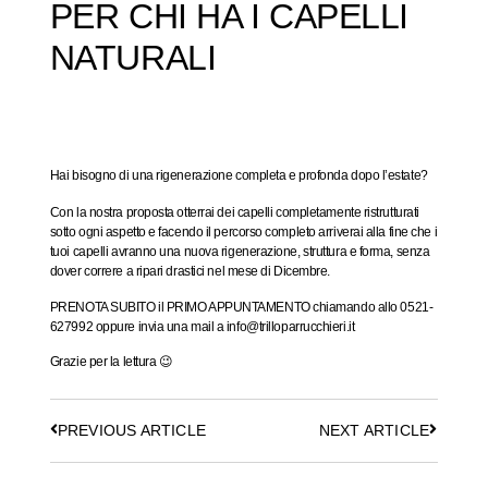
PER CHI HA I CAPELLI
NATURALI
Hai bisogno di una rigenerazione completa e profonda dopo l’estate?
Con la nostra proposta otterrai dei capelli completamente ristrutturati
sotto ogni aspetto e facendo il percorso completo arriverai alla fine che i
tuoi capelli avranno una nuova rigenerazione, struttura e forma, senza
dover correre a ripari drastici nel mese di Dicembre.
PRENOTA SUBITO il PRIMO APPUNTAMENTO chiamando allo
0521-
627992
oppure invia una mail a
info@trilloparrucchieri.it
Grazie per la lettura 😉
PREVIOUS ARTICLE
NEXT ARTICLE