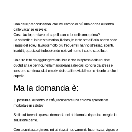
Una delle preoccupazioni che influiscono di più una donna al rientro
dalle vacanze estive è:
Cosa faccio per riavere i capelli sani e lucenti come prima?
La salsedine, la brezza marina, il cloro, le tante ore all’ aria aperta sotto
i raggi del sole, i lavaggi molto più frequenti li hanno stressati, spenti,
inariditi, opacizzati indebolendo notevolmente il cuoio capelluto.
Un altro fatto da aggiungere alla lista è che la ripresa della routine
quotidiana è per noi, nella maggioranza dei casi condita da stress e
tensione continua, stati emotivi dei quali inevitabilmente risente anche il
capello.
Ma la domanda è:
E’ possibile, al rientro in città, recuperare una chioma splendente
morbida e in salute?
Se ti stai facendo questa domanda noi abbiamo la risposta o meglio la
soluzione per te.
Con alcuni accorgimenti mirati riavrai nuovamente lucentezza, vigore e