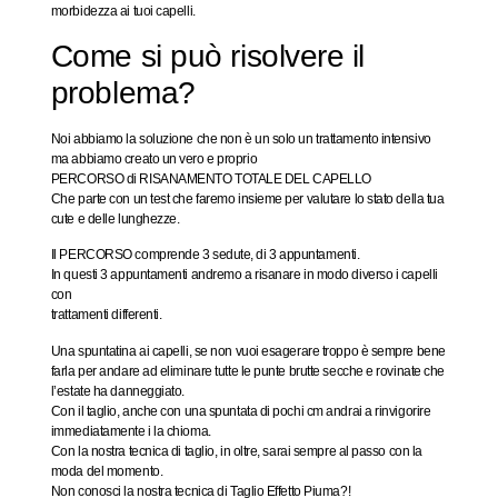
morbidezza ai tuoi capelli.
Come si può risolvere il
problema?
Noi abbiamo la soluzione che non è un solo un trattamento intensivo
ma abbiamo creato un vero e proprio
PERCORSO di RISANAMENTO TOTALE DEL CAPELLO
Che parte con un test che faremo insieme per valutare lo stato della tua
cute e delle lunghezze.
Il PERCORSO comprende 3 sedute, di 3 appuntamenti.
In questi 3 appuntamenti andremo a risanare in modo diverso i capelli
con
trattamenti differenti.
Una spuntatina ai capelli, se non vuoi esagerare troppo è sempre bene
farla per andare ad eliminare tutte le punte brutte secche e rovinate che
l’estate ha danneggiato.
Con il taglio, anche con una spuntata di pochi cm andrai a rinvigorire
immediatamente i la chioma.
Con la nostra tecnica di taglio, in oltre, sarai sempre al passo con la
moda del momento.
Non conosci la nostra tecnica di Taglio Effetto Piuma?!