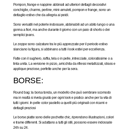
Pompon, frange e nappine abbinati ad ulteriori dettagli decorativi
conchiglie, charms, perline, mini-amuleti, pompon e frange, sono un
dettaglio estivo che da allegria ai peidi.
Sono versatili nel poterle indossare, abbinabili ad un abito lungo o una
gonna a fiori, ma anche durante il giorno con un paio di shorts o dei
semplici jeans.
Le zeppe sono calzature tra le più apprezzate per il periodo estivo
slanciano la figura, si abbinano a tutti i look estivi per eccellenza.
Fatte con il sughero, raffia, tela o in pelle, intrecciate, coloratissime o a
tinta unita. La versione in pizzo, arricchita da riflessi metallizzati, strass e
applique preziose, perfette anche per la sera.
BORSE:
Round bag: la borsa tonda, un modello che può sembrare scomodo
ma in realtà si rivela giusto per ogni look e pratico anche per la vita di
tutti i giorni. In pelle color pastello a quelli più originali con ricami e
dettagli preziosi
Le borse piatte sono delle pochette chic, riprendono illustrazioni, colori
e trame differenti. Si adattano a tutti gli stili, possono essere indossate
24h su 24.