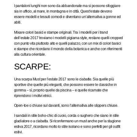
I pantaloni lunghi non sono da abbandonate ma si possono sfoggiare
sia in ufficio, al mare, in montagna e in città. Quest’estate devono
essere modelli e tessuti comodi e diventano un’alternativa a gonne ed
abiti.
Mixare colori basici e stampe originali. Tra i modelli per i trand
dell’estate 2017 troviamo i modelli pigiama style, restano quelli cropped
con punto vita piuttosto alto e quelli palazzo, con un mix di colori basici
e stampe che ricordano il mondo della botanica e anche con riferimenti
alla cultura orientale.
SCARPE:
Una scarpa Must per l’estate 2017 sono le ciabatte. Sia quelle più
sportive che quelle più eleganti, che possono essere le classiche in
gomma – sì, proprio quelle da piscina – e quelle ricamate che
riprendono i motivi etnici.
Open-toe o chiuse sul davanti, sono l’alternativa alle slippers chiuse.
I sandali in stile boho-chic di cuoio, corda o sughero che siano in stile
gladiatore o a ciabatta. Si riconfermano un must anche per la stagione
estiva 2017, ricordano molto lo stile isolano e sono perfetti per gli outfit
estivi.