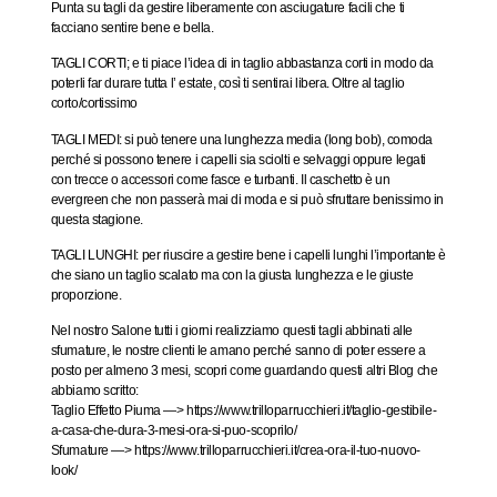
Punta su tagli da gestire liberamente con asciugature facili che ti
facciano sentire bene e bella.
TAGLI CORTI; e ti piace l’idea di in taglio abbastanza corti in modo da
poterli far durare tutta l’ estate, così ti sentirai libera. Oltre al taglio
corto/cortissimo
TAGLI MEDI: si può tenere una lunghezza media (long bob), comoda
perché si possono tenere i capelli sia sciolti e selvaggi oppure legati
con trecce o accessori come fasce e turbanti. Il caschetto è un
evergreen che non passerà mai di moda e si può sfruttare benissimo in
questa stagione.
TAGLI LUNGHI: per riuscire a gestire bene i capelli lunghi l’importante è
che siano un taglio scalato ma con la giusta lunghezza e le giuste
proporzione.
Nel nostro Salone tutti i giorni realizziamo questi tagli abbinati alle
sfumature, le nostre clienti le amano perché sanno di poter essere a
posto per almeno 3 mesi, scopri come guardando questi altri Blog che
abbiamo scritto:
Taglio Effetto Piuma
—> https://www.trilloparrucchieri.it/taglio-gestibile-
a-casa-che-dura-3-mesi-ora-si-puo-scoprilo/
Sfumature
—> https://www.trilloparrucchieri.it/crea-ora-il-tuo-nuovo-
look/