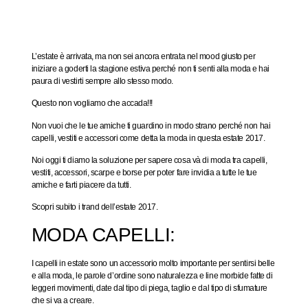
L’estate è arrivata, ma non sei ancora entrata nel mood giusto per
iniziare a goderti la stagione estiva perché non ti senti alla moda e hai
paura di vestirti sempre allo stesso modo.
Questo non vogliamo che accada!!!
Non vuoi che le tue amiche ti guardino in modo strano perché non hai
capelli, vestiti e accessori come detta la moda in questa estate 2017.
Noi oggi ti diamo la soluzione per sapere cosa và di moda tra capelli,
vestiti, accessori, scarpe e borse per poter fare invidia a tutte le tue
amiche e farti piacere da tutti.
Scopri subito i trand dell’estate 2017.
MODA CAPELLI:
I capelli in estate sono un accessorio molto importante per sentirsi belle
e alla moda, le parole d’ordine sono naturalezza e line morbide fatte di
leggeri movimenti, date dal tipo di piega, taglio e dal tipo di sfumature
che si va a creare.