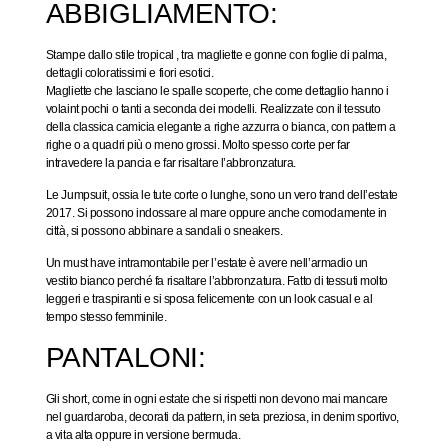
ABBIGLIAMENTO:
Stampe dallo stile tropical , tra magliette e gonne con foglie di palma,
dettagli coloratissimi e fiori esotici.
Magliette che lasciano le spalle scoperte, che come dettaglio hanno i
volaint pochi o tanti a seconda dei modelli. Realizzate con il tessuto
della classica camicia elegante a righe azzurra o bianca, con pattern a
righe o a quadri più o meno grossi. Molto spesso corte per far
intravedere la pancia e far risaltare l’abbronzatura.
Le Jumpsuit, ossia le tute corte o lunghe, sono un vero trand dell’estate
2017. Si possono indossare al mare oppure anche comodamente in
città, si possono abbinare a sandali o sneakers.
Un must have intramontabile per l’estate è avere nell’armadio un
vestito bianco perché fa risaltare l’abbronzatura. Fatto di tessuti molto
leggeri e traspiranti e si sposa felicemente con un look casual e al
tempo stesso femminile.
PANTALONI:
Gli short, come in ogni estate che si rispetti non devono mai mancare
nel guardaroba, decorati da pattern, in seta preziosa, in denim sportivo,
a vita alta oppure in versione bermuda.