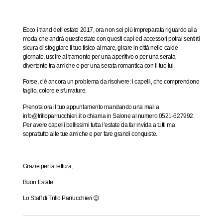
Ecco i trand dell’estate 2017, ora non sei più impreparata riguardo alla
moda che andrà quest’estate con questi capi ed accessori potrai sentirti
sicura di sfoggiare il tuo fisico al mare, girare in città nelle calde
giornate, uscire al tramonto per una aperitivo o per una serata
divertente tra amiche o per una serata romantica con il tuo lui.
Forse, c’è ancora un problema da risolvere: i capelli, che comprendono
taglio, colore e sfumature.
Prenota ora il tuo appuntamento mandando una mail a
info@trilloparrucchieri.it
o chiama in Salone al numero
0521-627992
.
Per avere capelli bellissimi tutta l’estate da far invida a tutti ma
soprattutto alle tue amiche e per fare grandi conquiste.
Grazie per la lettura,
Buon Estate
Lo Staff di Trillo Parrucchieri 😉