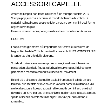
ACCESSORI CAPELLI:
Arricchire i capelli con fasce o turbanti è un must per l’estate 2017.
Stampe pop, etniche e richiami al mondo botanico e bucolico. Di
materiali raffinati come seta e velluto, da creare con vari intrecci, forme
originali e variegate.
Un must intramontabile per ogni estate che si rispetti sono le trecce.
COSTUMI:
Il capo d’abbigliamento più importante dell’ estate è il costume da
bagno. Per l’estate 2017 la parola d’ordine è: INTERO MONOCOLORE
la tendenza più forte della stagione.
Sofisticato, vivace e al contempo sensuale, il costume intero è un
passpartout slancia la figura, valorizza le curve naturali del corpo e
garantendo massima comodità e libertà nei movimenti.
I bikini, oltre ai classici triangoli o fascia intramontabili a tinta unita o
fantasia, quest’estate si trovano delle varianti, come la mutanda a vita
molto alta oppure il pezzo sopra in stile canotta con intrecci o reti sul
davanti o sul retro per uno stile sportivo o in alternativa la fascia a mono
spalla arricchita da volant e inserti per uno stile più sbarazzino e
romantico.