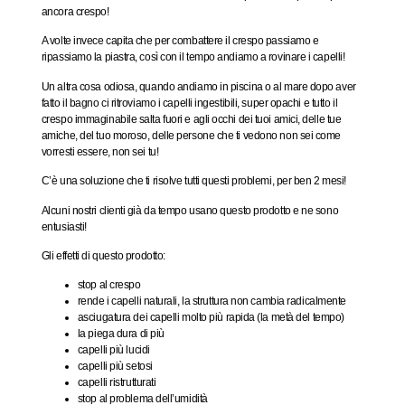
ancora crespo!
A volte invece capita che per combattere il crespo passiamo e
ripassiamo la piastra, così con il tempo andiamo a rovinare i capelli!
Un altra cosa odiosa, quando andiamo in piscina o al mare dopo aver
fatto il bagno ci ritroviamo i capelli ingestibili, super opachi e tutto il
crespo immaginabile salta fuori e agli occhi dei tuoi amici, delle tue
amiche, del tuo moroso, delle persone che ti vedono non sei come
vorresti essere, non sei tu!
C’è una soluzione che ti risolve tutti questi problemi, per ben 2 mesi!
Alcuni nostri clienti già da tempo usano questo prodotto e ne sono
entusiasti!
Gli effetti di questo prodotto:
stop al crespo
rende i capelli naturali, la struttura non cambia radicalmente
asciugatura dei capelli molto più rapida (la metà del tempo)
la piega dura di più
capelli più lucidi
capelli più setosi
capelli ristrutturati
stop al problema dell’umidità