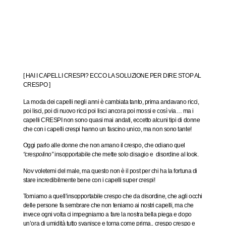
[ HAI I CAPELLI CRESPI? ECCO LA SOLUZIONE PER DIRE
STOP
AL
CRESPO ]
La moda dei capelli negli anni è cambiata tanto, prima andavano ricci,
poi lisci, poi di nuovo ricci poi lisci ancora poi mossi e così via… ma i
capelli CRESPI non sono quasi mai andati, eccetto alcuni tipi di donne
che con i capelli crespi hanno un fascino unico, ma non sono tante!
Oggi parlo alle donne che
non
amano il crespo, che odiano quel
“crespolino”
insopportabile che mette solo disagio e disordine al look.
Nov voletemi del male, ma questo non è il post per chi ha la fortuna di
stare incredibilmente bene con i capelli super crespi!
Torniamo a quell’insopportabile crespo che da disordine, che agli occhi
delle persone fa sembrare che non teniamo ai nostri capelli, ma che
invece ogni volta ci impegniamo a fare la nostra bella piega e dopo
un’ora di umidità tutto svanisce e torna come prima.. crespo crespo e