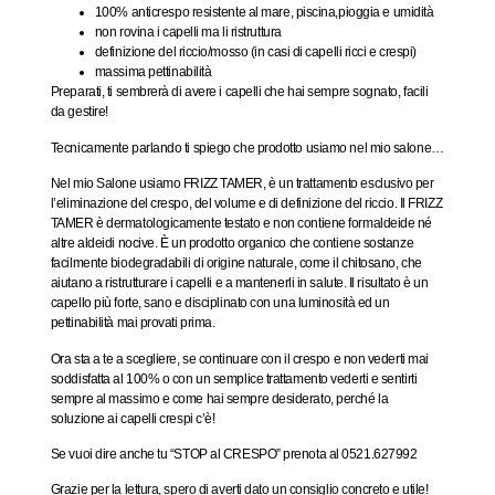
100% anticrespo resistente al mare, piscina,pioggia e umidità
non rovina i capelli ma li ristruttura
definizione del riccio/mosso (in casi di capelli ricci e crespi)
massima pettinabilità
Preparati, ti sembrerà di avere i capelli che hai sempre sognato, facili
da gestire!
Tecnicamente parlando ti spiego che prodotto usiamo nel mio salone…
Nel mio Salone usiamo FRIZZ TAMER, è un trattamento esclusivo per
l’eliminazione del crespo, del volume e di definizione del riccio. Il FRIZZ
TAMER è dermatologicamente testato e non contiene formaldeide né
altre aldeidi nocive. È un prodotto organico che contiene sostanze
facilmente biodegradabili di origine naturale, come il chitosano, che
aiutano a ristrutturare i capelli e a mantenerli in salute. Il risultato è un
capello più forte, sano e disciplinato con una luminosità ed un
pettinabilità mai provati prima.
Ora sta a te a scegliere, se continuare con il crespo e non vederti mai
soddisfatta al 100% o con un semplice trattamento vederti e sentirti
sempre al massimo e come hai sempre desiderato, perché
la
soluzione ai capelli crespi c’è
!
Se vuoi dire anche tu “STOP al CRESPO” prenota al 0521.627992
Grazie per la lettura, spero di averti dato un consiglio concreto e utile!